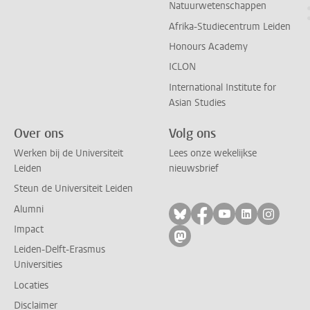
Natuurwetenschappen
Afrika-Studiecentrum Leiden
Honours Academy
ICLON
International Institute for
Asian Studies
Over ons
Volg ons
Werken bij de Universiteit
Lees onze wekelijkse
Leiden
nieuwsbrief
Steun de Universiteit Leiden
Alumni
Volg ons op bluesky
Volg ons op facebo
Volg ons op yo
Volg ons op
Volg on
Impact
Volg ons op mastodon
Leiden-Delft-Erasmus
Universities
Locaties
Disclaimer