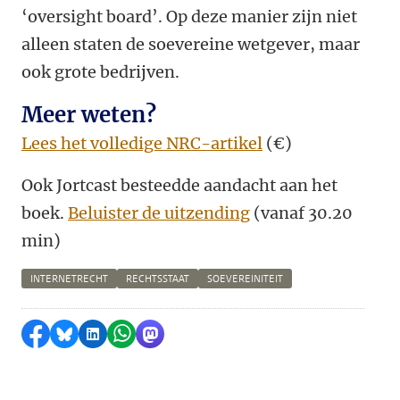
‘oversight board’. Op deze manier zijn niet
alleen staten de soevereine wetgever, maar
ook grote bedrijven.
Meer weten?
Lees het volledige NRC-artikel
(€)
Ook Jortcast besteedde aandacht aan het
boek.
Beluister de uitzending
(vanaf 30.20
min)
INTERNETRECHT
RECHTSSTAAT
SOEVEREINITEIT
Delen op Facebook
Delen via Bluesky
Delen op LinkedIn
Delen via WhatsApp
Delen via Mastodon