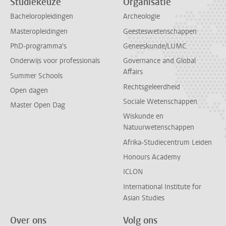
Studiekeuze
Organisatie
Bacheloropleidingen
Archeologie
Masteropleidingen
Geesteswetenschappen
PhD-programma's
Geneeskunde/LUMC
Onderwijs voor professionals
Governance and Global
Affairs
Summer Schools
Rechtsgeleerdheid
Open dagen
Sociale Wetenschappen
Master Open Dag
Wiskunde en
Natuurwetenschappen
Afrika-Studiecentrum Leiden
Honours Academy
ICLON
International Institute for
Asian Studies
Over ons
Volg ons