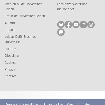
Werken bij de Universiteit
Lees onze wekelijkse
Leiden
nieuwsbrief
Steun de Universiteit Leiden
Alumni
Volg ons op bluesky
Volg ons op facebo
Volg ons op yo
Volg ons op
Volg on
Impact
Volg ons op mastodon
Leiden-Delft-Erasmus
Universities
Locaties
Disclaimer
Cookies
Privacy
Contact
Deze website maakt gebruik van cookies.
Meer informatie.