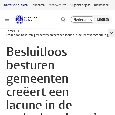
Ga naar hoofdinhoud
Universiteit Leiden
Studenten
Medewerkers
Organisatiegids
Bibliotheek
Menu
Home
...
too
Besluitloos besturen gemeenten creëert een lacune in de rechtsbescherming
Besluitloos
besturen
gemeenten
creëert een
lacune in de