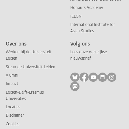
Honours Academy
ICLON
International Institute for
Asian Studies
Over ons
Volg ons
Werken bij de Universiteit
Lees onze wekelijkse
Leiden
nieuwsbrief
Steun de Universiteit Leiden
Alumni
Volg ons op bluesky
Volg ons op facebo
Volg ons op yo
Volg ons op
Volg on
Impact
Volg ons op mastodon
Leiden-Delft-Erasmus
Universities
Locaties
Disclaimer
Cookies