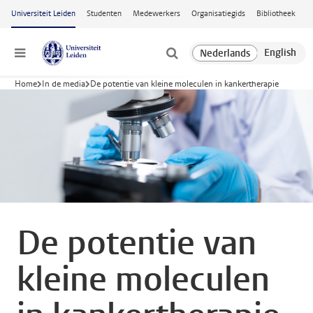
Ga naar hoofdinhoud
Universiteit Leiden
Studenten
Medewerkers
Organisatiegids
Bibliotheek
Menu
Home
In de media
De potentie van kleine moleculen in kankertherapie
De potentie van
kleine moleculen