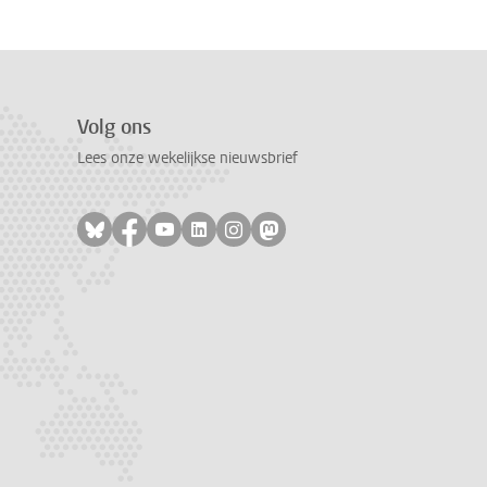
Volg ons
Lees onze wekelijkse nieuwsbrief
Volg ons op bluesky
Volg ons op facebook
Volg ons op youtube
Volg ons op linkedin
Volg ons op instagram
Volg ons op mastodon