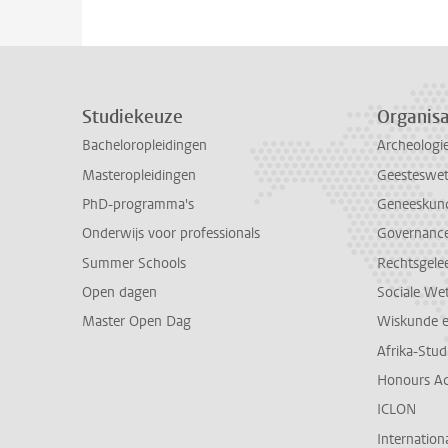
Studiekeuze
Organisa
Bacheloropleidingen
Archeologi
Masteropleidingen
Geesteswe
PhD-programma's
Geneeskun
Onderwijs voor professionals
Governance 
Summer Schools
Rechtsgele
Open dagen
Sociale We
Master Open Dag
Wiskunde 
Afrika-Stu
Honours A
ICLON
Internationa