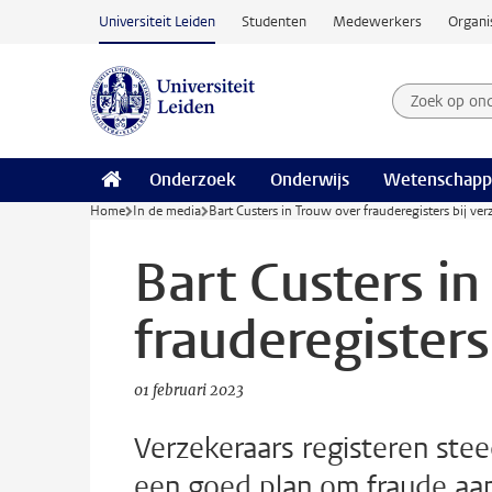
Ga naar hoofdinhoud
Universiteit Leiden
Studenten
Medewerkers
Organi
Zoek op on
Zoekterm
Onderzoek
Onderwijs
Wetenschapp
Home
In de media
Bart Custers in Trouw over frauderegisters bij ver
Bart Custers i
frauderegisters
01 februari 2023
Verzekeraars registeren stee
een goed plan om fraude aa