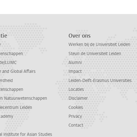
tie
Over ons
e
Werken bij de Universiteit Leiden
tenschappen
Steun de Universiteit Leiden
de/LUMC
Alumni
and Global Affairs
Impact
erdheid
Leiden-Delft-Erasmus Universities
tenschappen
Locaties
en Natuurwetenschappen
Disclaimer
diecentrum Leiden
Cookies
cademy
Privacy
Contact
l Institute for Asian Studies