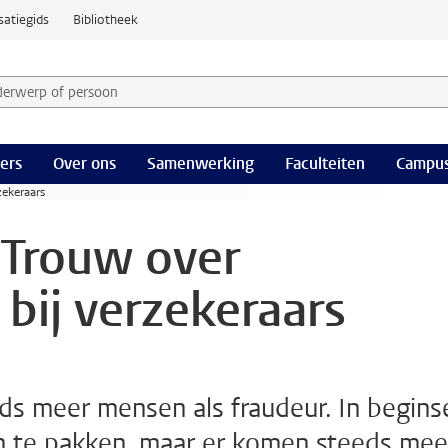
satiegids
Bibliotheek
derwerp of persoon en selecteer categorie
ers
Over ons
Samenwerking
Faculteiten
Campus
zekeraars
n Trouw over
 bij verzekeraars
ds meer mensen als fraudeur. In begins
n te pakken, maar er komen steeds mee