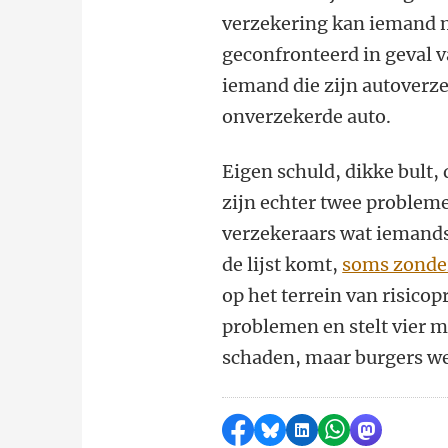
verzekering kan iemand 
geconfronteerd in geval 
iemand die zijn autoverze
onverzekerde auto.
Eigen schuld, dikke bult, 
zijn echter twee probleme
verzekeraars wat iemands 
de lijst komt,
soms zonder
op het terrein van risicop
problemen en stelt vier m
schaden, maar burgers we
Delen op Facebook
Delen via Bluesky
Delen op LinkedI
Delen via Wh
Delen via