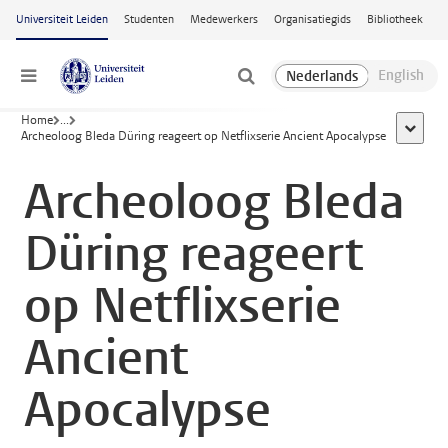
Ga naar hoofdinhoud
Universiteit Leiden
Studenten
Medewerkers
Organisatiegids
Bibliotheek
Menu
Home
...
toon all
Archeoloog Bleda Düring reageert op Netflixserie Ancient Apocalypse
Archeoloog Bleda
Düring reageert
op Netflixserie
Ancient
Apocalypse