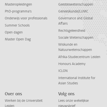
Masteropleidingen
Geesteswetenschappen
PhD-programma's
Geneeskunde/LUMC
Onderwijs voor professionals
Governance and Global
Affairs
Summer Schools
Rechtsgeleerdheid
Open dagen
Sociale Wetenschappen
Master Open Dag
Wiskunde en
Natuurwetenschappen
Afrika-Studiecentrum Leiden
Honours Academy
ICLON
International Institute for
Asian Studies
Over ons
Volg ons
Werken bij de Universiteit
Lees onze wekelijkse
Leiden
nieuwsbrief