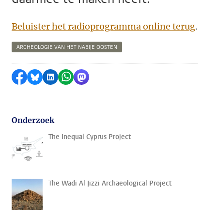
Beluister het radioprogramma online terug
.
ARCHEOLOGIE VAN HET NABIJE OOSTEN
Delen op Facebook
Delen via Bluesky
Delen op LinkedIn
Delen via WhatsApp
Delen via Mastodon
Onderzoek
The Inequal Cyprus Project
The Wadi Al Jizzi Archaeological Project