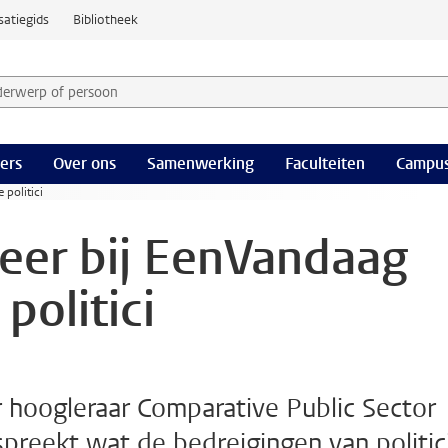
satiegids
Bibliotheek
derwerp of persoon en selecteer categorie
ers
Over ons
Samenwerking
Faculteiten
Campus
 politici
Meer bij EenVandaag
politici
r hoogleraar Comparative Public Sector
spreekt wat de bedreigingen van politic