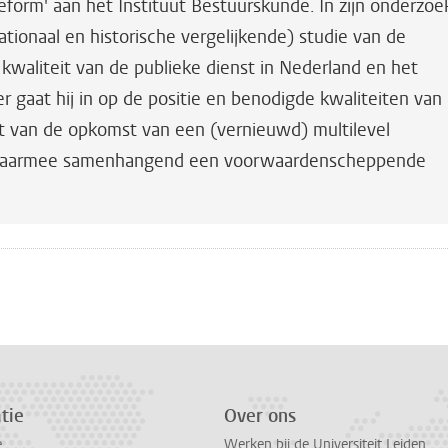
Reform' aan het Instituut Bestuurskunde. In zijn onderzoe
rnationaal en historische vergelijkende) studie van de
waliteit van de publieke dienst in Nederland en het
er gaat hij in op de positie en benodigde kwaliteiten van
t van de opkomst van een (vernieuwd) multilevel
daarmee samenhangend een voorwaardenscheppende
n
atsApp
 Mastodon
tie
Over ons
e
Werken bij de Universiteit Leiden