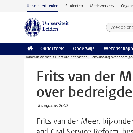
Ga naar hoofdinhoud
Universiteit Leiden
Studenten
Medewerkers
Organi
Zoek op on
Zoekterm
Onderzoek
Onderwijs
Wetenschapp
Home
In de media
Frits van der Meer bij EenVandaag over bedreigde
Frits van der 
over bedreigde 
18 augustus 2022
Frits van der Meer, bijzonde
and Civil Service Reform, be