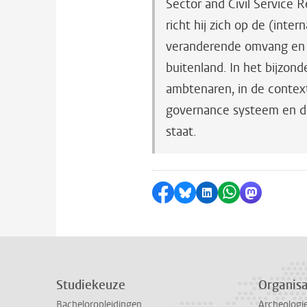
Sector and Civil Service 
richt hij zich op de (inte
veranderende omvang en k
buitenland. In het bijzond
ambtenaren, in de contex
governance systeem en 
staat.
Delen op Facebook
Delen via Bluesky
Delen op LinkedI
Delen via Wh
Delen via
Studiekeuze
Organisa
Bacheloropleidingen
Archeologi