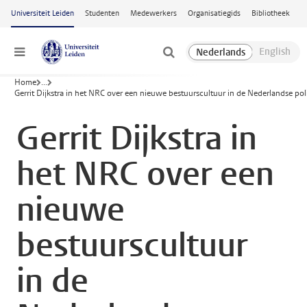
Ga naar hoofdinhoud
Universiteit Leiden
Studenten
Medewerkers
Organisatiegids
Bibliotheek
Menu
Home
...
Gerrit Dijkstra in het NRC over een nieuwe bestuurscultuur in de Nederlandse poli
Gerrit Dijkstra in
het NRC over een
nieuwe
bestuurscultuur
in de