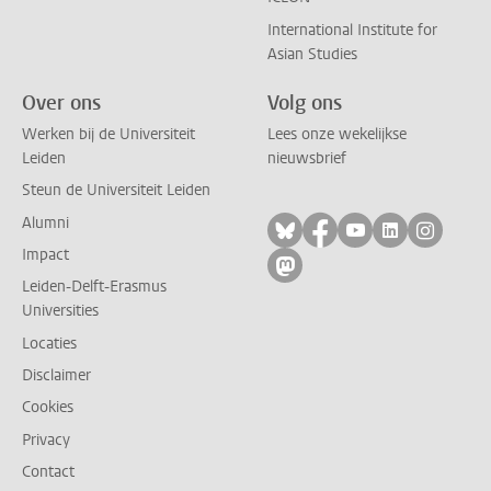
International Institute for
Asian Studies
Over ons
Volg ons
Werken bij de Universiteit
Lees onze wekelijkse
Leiden
nieuwsbrief
Steun de Universiteit Leiden
Alumni
Volg ons op bluesky
Volg ons op facebo
Volg ons op yo
Volg ons op
Volg on
Impact
Volg ons op mastodon
Leiden-Delft-Erasmus
Universities
Locaties
Disclaimer
Cookies
Privacy
Contact