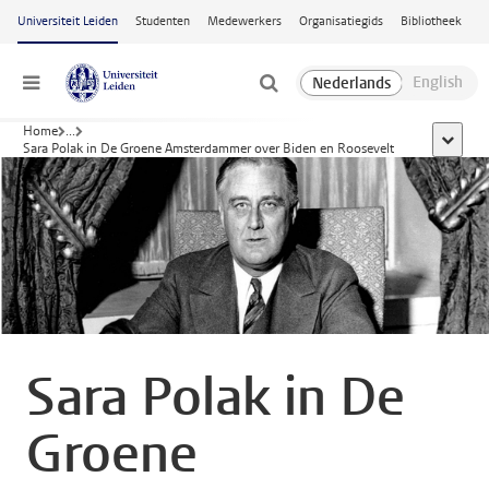
Ga naar hoofdinhoud
Universiteit Leiden
Studenten
Medewerkers
Organisatiegids
Bibliotheek
Menu
Home
...
toon all
Sara Polak in De Groene Amsterdammer over Biden en Roosevelt
Sara Polak in De
Groene