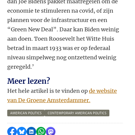
dan Joe Bidens pakket maatregelen om de
economie te stimuleren na covid, of zijn
plannen voor de infrastructuur en een
“Green New Deal”. Daar kan Biden weinig
aan doen. Toen Roosevelt het Witte Huis
betrad in maart 1933 was er op federaal
niveau simpelweg nog ontzettend weinig
geregeld.’
Meer lezen?
Het hele artikel is te vinden op
de website
van De Groene Amsterdammer.
AMERICAN POLITICS
CONTEMPORARY AMERICAN POLITICS
Delen op Facebook
Delen via Bluesky
Delen op LinkedIn
Delen via WhatsApp
Delen via Mastodon