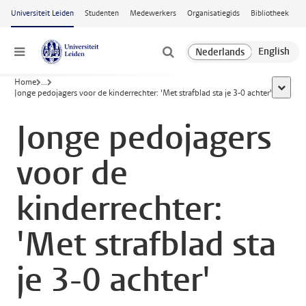
Ga naar hoofdinhoud
Universiteit Leiden
Studenten
Medewerkers
Organisatiegids
Bibliotheek
Menu
Home
...
toon al
Jonge pedojagers voor de kinderrechter: 'Met strafblad sta je 3-0 achter'
Jonge pedojagers
voor de
kinderrechter:
'Met strafblad sta
je 3-0 achter'