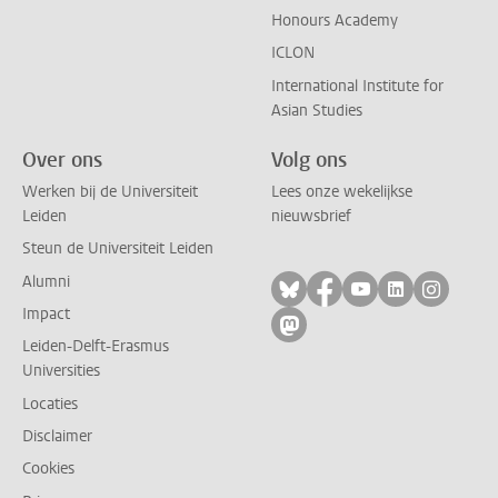
Honours Academy
ICLON
International Institute for
Asian Studies
Over ons
Volg ons
Werken bij de Universiteit
Lees onze wekelijkse
Leiden
nieuwsbrief
Steun de Universiteit Leiden
Alumni
Volg ons op bluesky
Volg ons op facebo
Volg ons op yo
Volg ons op
Volg on
Impact
Volg ons op mastodon
Leiden-Delft-Erasmus
Universities
Locaties
Disclaimer
Cookies