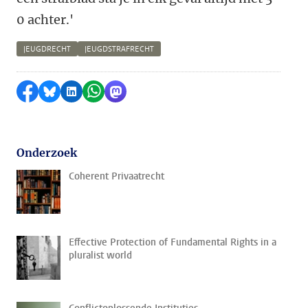
0 achter.'
JEUGDRECHT
JEUGDSTRAFRECHT
Delen op Facebook
Delen via Bluesky
Delen op LinkedIn
Delen via WhatsApp
Delen via Mastodon
Onderzoek
Coherent Privaatrecht
Effective Protection of Fundamental Rights in a
pluralist world