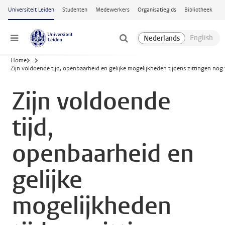
Ga naar hoofdinhoud
Universiteit Leiden
Studenten
Medewerkers
Organisatiegids
Bibliotheek
Menu
Home
...
Zijn voldoende tijd, openbaarheid en gelijke mogelijkheden tijdens zittingen nog
Zijn voldoende
tijd,
openbaarheid en
gelijke
mogelijkheden