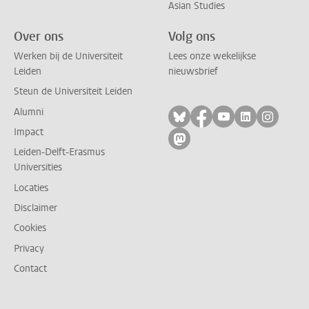
Asian Studies
Over ons
Volg ons
Werken bij de Universiteit
Lees onze wekelijkse
Leiden
nieuwsbrief
Steun de Universiteit Leiden
Alumni
Volg ons op bluesky
Volg ons op facebo
Volg ons op yo
Volg ons op
Volg on
Impact
Volg ons op mastodon
Leiden-Delft-Erasmus
Universities
Locaties
Disclaimer
Cookies
Privacy
Contact