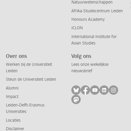
Natuurwetenschappen
Afrika-Studiecentrum Leiden
Honours Academy
ICLON
International Institute for
Asian Studies
Over ons
Volg ons
Werken bij de Universiteit
Lees onze wekelijkse
Leiden
nieuwsbrief
Steun de Universiteit Leiden
Alumni
Volg ons op bluesky
Volg ons op facebo
Volg ons op yo
Volg ons op
Volg on
Impact
Volg ons op mastodon
Leiden-Delft-Erasmus
Universities
Locaties
Disclaimer