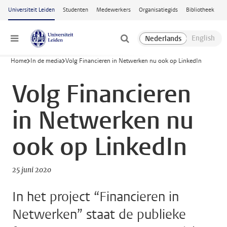
Ga naar hoofdinhoud
Universiteit Leiden
Studenten
Medewerkers
Organisatiegids
Bibliotheek
Menu
Home
In de media
Volg Financieren in Netwerken nu ook op LinkedIn
Volg Financieren
in Netwerken nu
ook op LinkedIn
25 juni 2020
In het project “Financieren in
Netwerken” staat de publieke