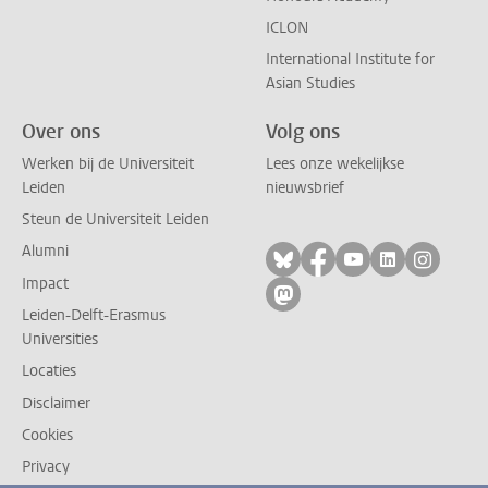
ICLON
International Institute for
Asian Studies
Over ons
Volg ons
Werken bij de Universiteit
Lees onze wekelijkse
Leiden
nieuwsbrief
Steun de Universiteit Leiden
Alumni
Volg ons op bluesky
Volg ons op facebo
Volg ons op yo
Volg ons op
Volg on
Impact
Volg ons op mastodon
Leiden-Delft-Erasmus
Universities
Locaties
Disclaimer
Cookies
Privacy