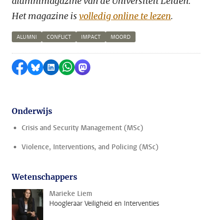
alumnimagazine van de Universiteit Leiden.
Het magazine is
volledig online te lezen
.
ALUMNI
CONFLICT
IMPACT
MOORD
Delen op Facebook
Delen via Bluesky
Delen op LinkedIn
Delen via WhatsApp
Delen via Mastodon
Onderwijs
Crisis and Security Management (MSc)
Violence, Interventions, and Policing (MSc)
Wetenschappers
Marieke Liem
Hoogleraar Veiligheid en Interventies