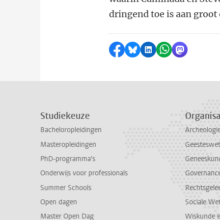
dringend toe is aan groo
Delen op Facebook
Delen via Bluesky
Delen op LinkedI
Delen via Wh
Delen via
Studiekeuze
Organisa
Bacheloropleidingen
Archeologi
Masteropleidingen
Geesteswe
PhD-programma's
Geneeskun
Onderwijs voor professionals
Governance 
Summer Schools
Rechtsgele
Open dagen
Sociale We
Master Open Dag
Wiskunde 