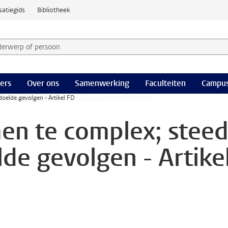
satiegids
Bibliotheek
derwerp of persoon en selecteer categorie
ers
Over ons
Samenwerking
Faculteiten
Campus
oelde gevolgen - Artikel FD
en te complex; stee
de gevolgen - Artike