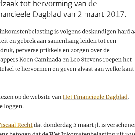
zaak tot hervorming van de
inancieele Dagblad van 2 maart 2017.
inkomstenbelasting is volgens deskundigen hard 
teit en gebrek aan samenhang leiden tot een
druk, perverse prikkels en zorgen over de
appers Koen Caminada en Leo Stevens roepen het
telsel te hervormen en geven alvast aan welke kant
e lezen op de website van
Het Financieele Dagblad
.
te loggen.
iscaal Recht
dat donderdag 2 maart jl. is verschene
ns betogen dat de Wet Inkomstenbelasting uit 200