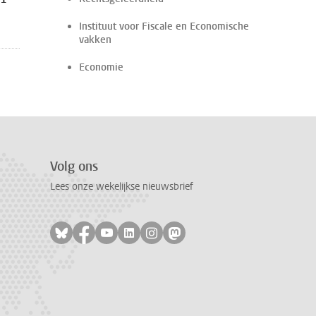
Instituut voor Fiscale en Economische
vakken
Economie
Volg ons
Lees onze wekelijkse nieuwsbrief
Volg ons op bluesky
Volg ons op facebook
Volg ons op youtube
Volg ons op linkedin
Volg ons op instagram
Volg ons op mastodon