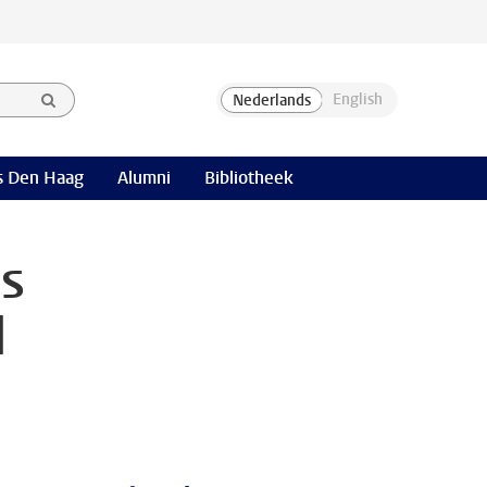
 Den Haag
Alumni
Bibliotheek
ds
l