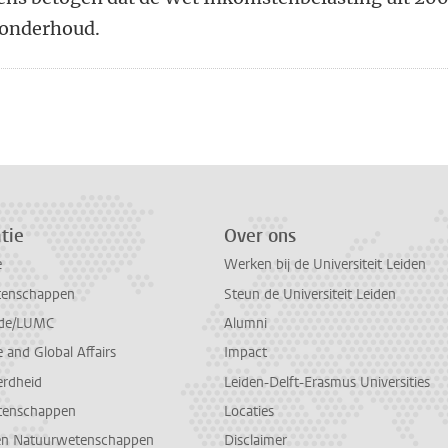
t onderhoud.
n
atsApp
 Mastodon
tie
Over ons
e
Werken bij de Universiteit Leiden
tenschappen
Steun de Universiteit Leiden
de/LUMC
Alumni
and Global Affairs
Impact
erdheid
Leiden-Delft-Erasmus Universities
tenschappen
Locaties
en Natuurwetenschappen
Disclaimer