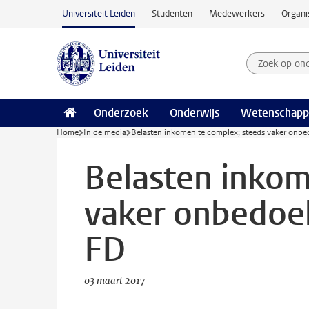
Ga naar hoofdinhoud
Universiteit Leiden
Studenten
Medewerkers
Organi
Zoek op on
Zoekterm
Onderzoek
Onderwijs
Wetenschapp
Home
In de media
Belasten inkomen te complex; steeds vaker onbed
Belasten inkom
vaker onbedoel
FD
03 maart 2017