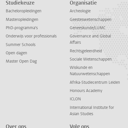
Studiekeuze
Organisatie
Bacheloropleidingen
Archeologie
Masteropleidingen
Geesteswetenschappen
PhD-programma's
Geneeskunde/LUMC
Onderwijs voor professionals
Governance and Global
Affairs
Summer Schools
Rechtsgeleerdheid
Open dagen
Sociale Wetenschappen
Master Open Dag
Wiskunde en
Natuurwetenschappen
Afrika-Studiecentrum Leiden
Honours Academy
ICLON
International Institute for
Asian Studies
Over ons
Volg ons