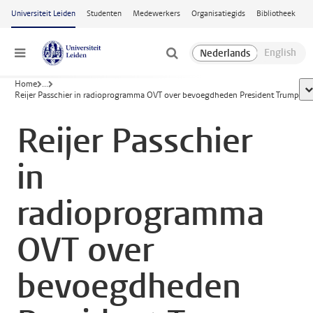
Ga naar hoofdinhoud
Universiteit Leiden
Studenten
Medewerkers
Organisatiegids
Bibliotheek
Menu
Home
...
to
Reijer Passchier in radioprogramma OVT over bevoegdheden President Trump
Reijer Passchier
in
radioprogramma
OVT over
bevoegdheden