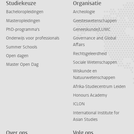
Studiekeuze
Organisatie
Bacheloropleidingen
Archeologie
Masteropleidingen
Geesteswetenschappen
PhD-programma's
Geneeskunde/LUMC
Onderwijs voor professionals
Governance and Global
Affairs
Summer Schools
Rechtsgeleerdheid
Open dagen
Sociale Wetenschappen
Master Open Dag
Wiskunde en
Natuurwetenschappen
Afrika-Studiecentrum Leiden
Honours Academy
ICLON
International Institute for
Asian Studies
Over ons
Volg ons