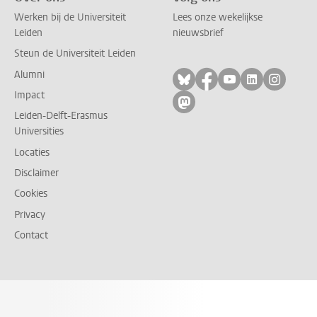
Werken bij de Universiteit
Lees onze wekelijkse
Leiden
nieuwsbrief
Steun de Universiteit Leiden
Alumni
Volg ons op bluesky
Volg ons op facebo
Volg ons op yo
Volg ons op
Volg on
Impact
Volg ons op mastodon
Leiden-Delft-Erasmus
Universities
Locaties
Disclaimer
Cookies
Privacy
Contact