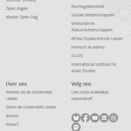
Summer Schools
Rechtsgeleerdheid
Open dagen
Sociale Wetenschappen
Master Open Dag
Wiskunde en
Natuurwetenschappen
Afrika-Studiecentrum Leiden
Honours Academy
ICLON
International Institute for
Asian Studies
Over ons
Volg ons
Werken bij de Universiteit
Lees onze wekelijkse
Leiden
nieuwsbrief
Steun de Universiteit Leiden
Alumni
Volg ons op bluesky
Volg ons op facebo
Volg ons op yo
Volg ons op
Volg on
Impact
Volg ons op mastodon