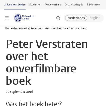
Ga naar hoofdinhoud
Universiteit Leiden
Studenten
Medewerkers
Organisatiegids
Bibliotheek
Menu
Home
In de media
Peter Verstraten over het onverfilmbare boek
Peter Verstraten
over het
onverfilmbare
boek
22 september 2016
Was het boek beter?