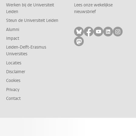
Werken bij de Universiteit
Lees onze wekelijkse
Leiden
nieuwsbrief
Steun de Universiteit Leiden
Alumni
Volg ons op bluesky
Volg ons op facebo
Volg ons op yo
Volg ons op
Volg on
Impact
Volg ons op mastodon
Leiden-Delft-Erasmus
Universities
Locaties
Disclaimer
Cookies
Privacy
Contact