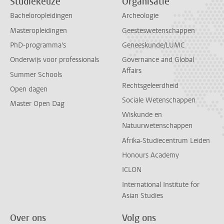
Studiekeuze
Organisatie
Bacheloropleidingen
Archeologie
Masteropleidingen
Geesteswetenschappen
PhD-programma's
Geneeskunde/LUMC
Onderwijs voor professionals
Governance and Global
Affairs
Summer Schools
Rechtsgeleerdheid
Open dagen
Sociale Wetenschappen
Master Open Dag
Wiskunde en
Natuurwetenschappen
Afrika-Studiecentrum Leiden
Honours Academy
ICLON
International Institute for
Asian Studies
Over ons
Volg ons