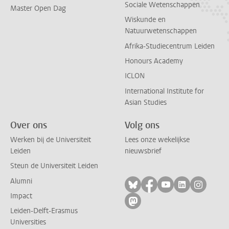
Sociale Wetenschappen
Master Open Dag
Wiskunde en
Natuurwetenschappen
Afrika-Studiecentrum Leiden
Honours Academy
ICLON
International Institute for
Asian Studies
Over ons
Volg ons
Werken bij de Universiteit
Lees onze wekelijkse
Leiden
nieuwsbrief
Steun de Universiteit Leiden
Alumni
Volg ons op bluesky
Volg ons op facebo
Volg ons op yo
Volg ons op
Volg on
Impact
Volg ons op mastodon
Leiden-Delft-Erasmus
Universities