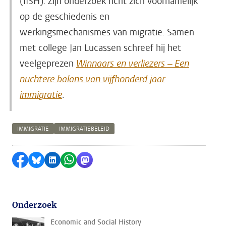
(IISH). Zijn onderzoek richt zich voornamelijk
op de geschiedenis en
werkingsmechanismes van migratie. Samen
met college Jan Lucassen schreef hij het
veelgeprezen
Winnaars en verliezers – Een
nuchtere balans van vijfhonderd jaar
immigratie
.
IMMIGRATIE
IMMIGRATIEBELEID
Delen op Facebook
Delen via Bluesky
Delen op LinkedIn
Delen via WhatsApp
Delen via Mastodon
Onderzoek
Economic and Social History