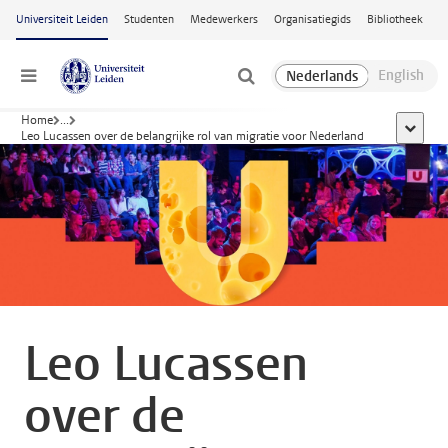
Ga naar hoofdinhoud
Universiteit Leiden
Studenten
Medewerkers
Organisatiegids
Bibliotheek
Menu
Home
...
toon all
Leo Lucassen over de belangrijke rol van migratie voor Nederland
Leo Lucassen
over de