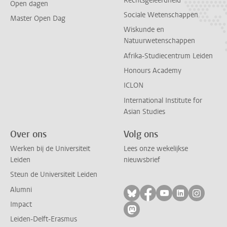
Rechtsgeleerdheid
Open dagen
Sociale Wetenschappen
Master Open Dag
Wiskunde en
Natuurwetenschappen
Afrika-Studiecentrum Leiden
Honours Academy
ICLON
International Institute for
Asian Studies
Over ons
Volg ons
Werken bij de Universiteit
Lees onze wekelijkse
Leiden
nieuwsbrief
Steun de Universiteit Leiden
Alumni
Volg ons op bluesky
Volg ons op facebo
Volg ons op yo
Volg ons op
Volg on
Impact
Volg ons op mastodon
Leiden-Delft-Erasmus