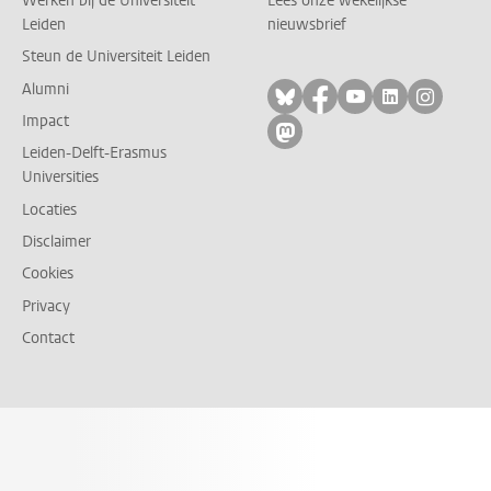
Werken bij de Universiteit
Lees onze wekelijkse
Leiden
nieuwsbrief
Steun de Universiteit Leiden
Alumni
Volg ons op bluesky
Volg ons op facebo
Volg ons op yo
Volg ons op
Volg on
Impact
Volg ons op mastodon
Leiden-Delft-Erasmus
Universities
Locaties
Disclaimer
Cookies
Privacy
Contact