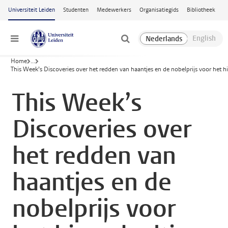
Ga naar hoofdinhoud
Universiteit Leiden
Studenten
Medewerkers
Organisatiegids
Bibliotheek
Menu
Home
...
This Week’s Discoveries over het redden van haantjes en de nobelprijs voor het h
This Week’s
Discoveries over
het redden van
haantjes en de
nobelprijs voor