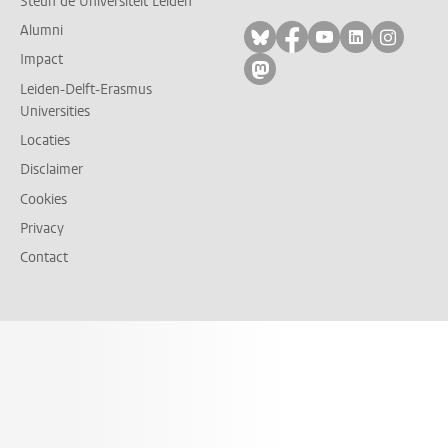
Steun de Universiteit Leiden
Alumni
Volg ons op bluesky
Volg ons op facebo
Volg ons op yo
Volg ons op
Volg on
Impact
Volg ons op mastodon
Leiden-Delft-Erasmus
Universities
Locaties
Disclaimer
Cookies
Privacy
Contact