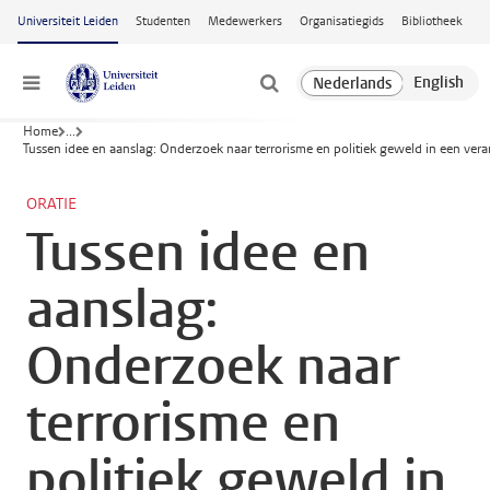
Ga naar hoofdinhoud
Universiteit Leiden
Studenten
Medewerkers
Organisatiegids
Bibliotheek
Menu
Home
...
Tussen idee en aanslag: Onderzoek naar terrorisme en politiek geweld in een ver
ORATIE
Tussen idee en
aanslag:
Onderzoek naar
terrorisme en
politiek geweld in