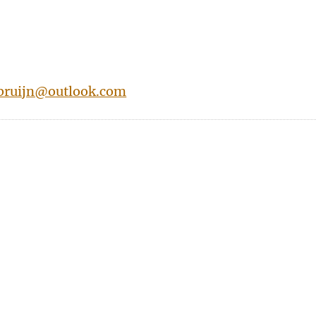
.bruijn@outlook.com
n
atsApp
 Mastodon