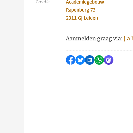
Academiegebouw
Locatie
Rapenburg 73
2311 GJ Leiden
Aanmelden graag via:
j.a
Delen op Facebook
Delen via Bluesky
Delen op LinkedI
Delen via Wh
Delen via