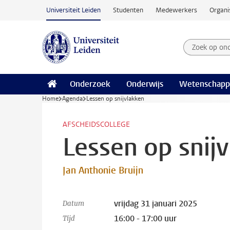
Ga naar hoofdinhoud
Universiteit Leiden
Studenten
Medewerkers
Organi
Zoek op on
Zoekterm
Onderzoek
Onderwijs
Wetenschapp
Home
Agenda
Lessen op snijvlakken
AFSCHEIDSCOLLEGE
Lessen op snij
Jan Anthonie Bruijn
vrijdag 31 januari 2025
Datum
16:00 - 17:00 uur
Tijd