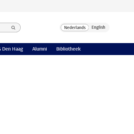
 Den Haag
Alumni
Bibliotheek