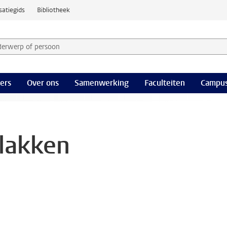
satiegids
Bibliotheek
derwerp of persoon en selecteer categorie
ers
Over ons
Samenwerking
Faculteiten
Campus
vlakken