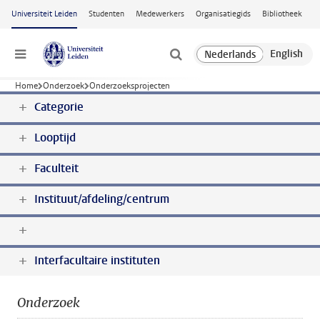
Ga naar hoofdinhoud
Universiteit Leiden
Studenten
Medewerkers
Organisatiegids
Bibliotheek
Menu
Home
Onderzoek
Onderzoeksprojecten
Categorie
Looptijd
Faculteit
Instituut/afdeling/centrum
Interfacultaire instituten
Onderzoek