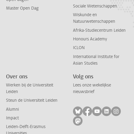
Sociale Wetenschappen
Master Open Dag
Wiskunde en
Natuurwetenschappen
Afrika-Studiecentrum Leiden
Honours Academy
ICLON
International Institute for
Asian Studies
Over ons
Volg ons
Werken bij de Universiteit
Lees onze wekelijkse
Leiden
nieuwsbrief
Steun de Universiteit Leiden
Alumni
Volg ons op bluesky
Volg ons op facebo
Volg ons op yo
Volg ons op
Volg on
Impact
Volg ons op mastodon
Leiden-Delft-Erasmus
Universities