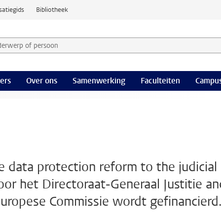
satiegids
Bibliotheek
derwerp of persoon en selecteer categorie
ers
Over ons
Samenwerking
Faculteiten
Campus
data protection reform to the judicial
oor het Directoraat-Generaal Justitie an
ropese Commissie wordt gefinancierd