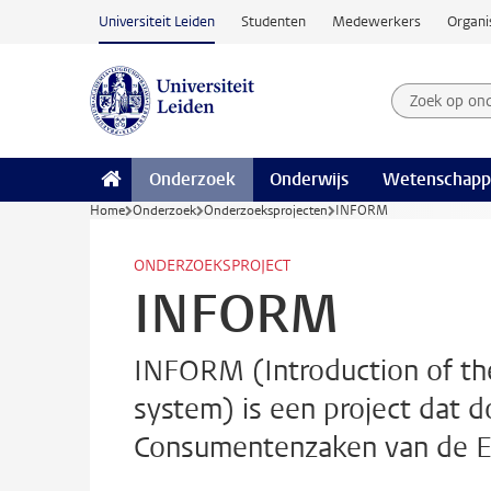
Ga naar hoofdinhoud
Universiteit Leiden
Studenten
Medewerkers
Organi
Zoek op on
Zoekterm
Onderzoek
Onderwijs
Wetenschapp
Home
Onderzoek
Onderzoeksprojecten
INFORM
ONDERZOEKSPROJECT
INFORM
INFORM (Introduction of the 
system) is een project dat d
Consumentenzaken van de Eu