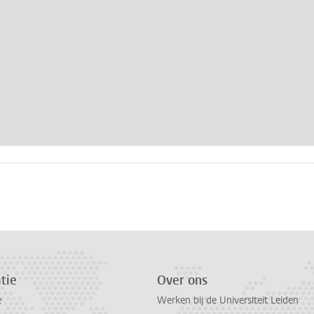
n
atsApp
 Mastodon
tie
Over ons
e
Werken bij de Universiteit Leiden