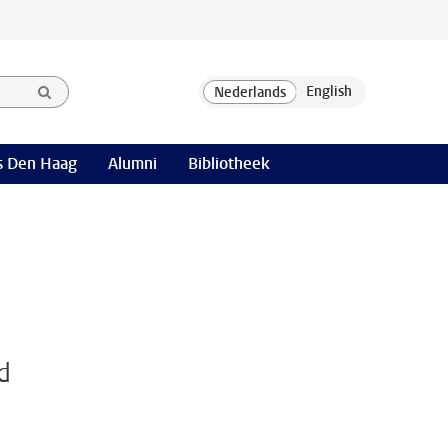
 Den Haag
Alumni
Bibliotheek
d
.