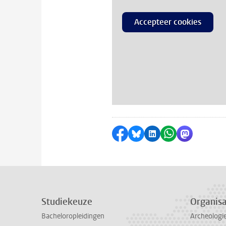
Accepteer cookies
Delen op Facebook
Delen via Bluesky
Delen op LinkedI
Delen via Wh
Delen via
Studiekeuze
Organisa
Bacheloropleidingen
Archeologi