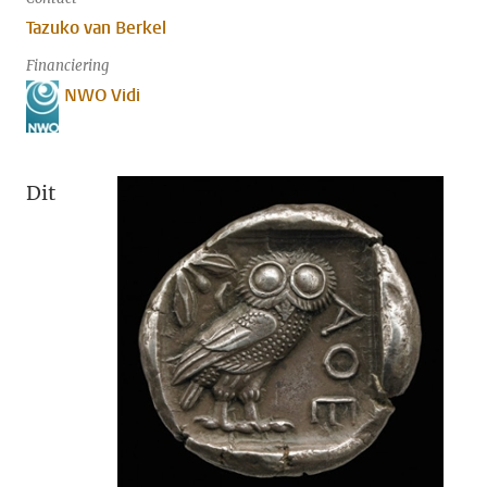
Tazuko van Berkel
Financiering
NWO Vidi
Dit