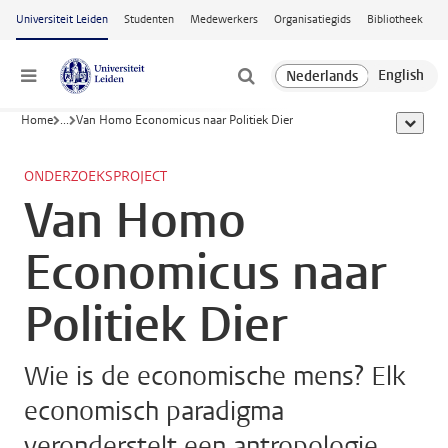
Ga naar hoofdinhoud
Universiteit Leiden
Studenten
Medewerkers
Organisatiegids
Bibliotheek
Menu
Home
...
Van Homo Economicus naar Politiek Dier
toon all
ONDERZOEKSPROJECT
Van Homo
Economicus naar
Politiek Dier
Wie is de economische mens? Elk
economisch paradigma
veronderstelt een antropologie,