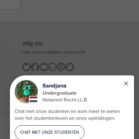
Volg ons
Lees onze wekelijkse nieuwsbrief
Volg ons op bluesky
Volg ons op facebook
Volg ons op youtube
Volg ons op linkedin
Volg ons op instagram
Volg ons op mastodon