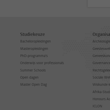
Studiekeuze
Organisa
Bacheloropleidingen
Archeologi
Masteropleidingen
Geesteswe
PhD-programma's
Geneeskun
Onderwijs voor professionals
Governance 
Summer Schools
Rechtsgele
Open dagen
Sociale We
Master Open Dag
Wiskunde 
Afrika-Stu
Honours A
ICLON