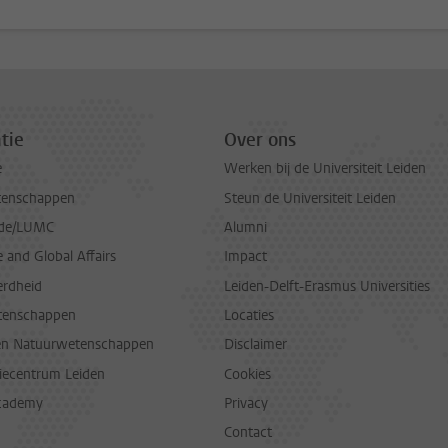
tie
Over ons
e
Werken bij de Universiteit Leiden
tenschappen
Steun de Universiteit Leiden
de/LUMC
Alumni
and Global Affairs
Impact
erdheid
Leiden-Delft-Erasmus Universities
tenschappen
Locaties
en Natuurwetenschappen
Disclaimer
diecentrum Leiden
Cookies
cademy
Privacy
Contact