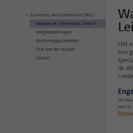
Wa
Economics and Governance (MSc)
Le
Waarom de Universiteit Leiden?
Veelgestelde vragen
Voorlichtingsactiviteiten
Het o
Chat met een student
een g
Contact
speci
de af
combi
Enge
De Maste
meer te
Engelst