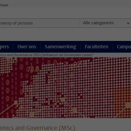
theek
werp of persoon en selecteer categorie
Alle categorieën
pers
Over ons
Samenwerking
Faculteiten
Campu
ics and Governance (MSc)
Waarom de Universiteit Leiden?
omics and Governance (MSc)