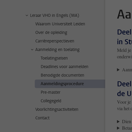
Aa
Leraar VHO in Engels (MA)
Waarom Universiteit Leiden
Deel
Over de opleiding
in S
Carrièreperspectieven
Aanmelding en toelating
Meld je 
onderwi
Toelatingseisen
Deadlines voor aanmelden
Aanm
Benodigde documenten
Deel
Aanmeldingsprocedure
de U
Pre-master
Collegegeld
Voor je
via het 
Voorlichtingsactiviteiten
Contact
Dien 
Betaa