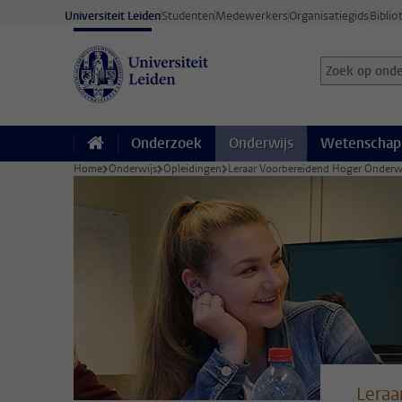
Ga direct naar de inhoud
Universiteit Leiden
Studenten
Medewerkers
Organisatiegids
Biblio
Zoek op onder
Zoekterm
Onderzoek
Onderwijs
Wetenschap
Home
Onderwijs
Opleidingen
Leraar Voorbereidend Hoger Onderwi
Leraa