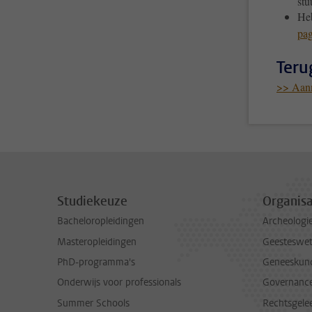
stu
Heb
pag
Teru
>> Aanm
Studiekeuze
Organisa
Bacheloropleidingen
Archeologi
Masteropleidingen
Geesteswe
PhD-programma's
Geneeskun
Onderwijs voor professionals
Governance 
Summer Schools
Rechtsgele