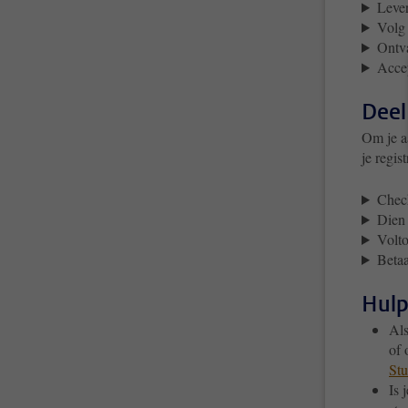
Lever
Volg 
Ontva
Acce
Deel
Om je a
je regis
Check
Dien 
Volto
Betaa
Hulp
Als
of 
St
Is 