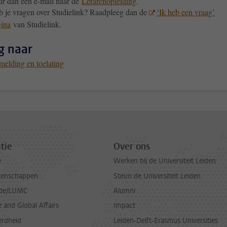
ur dan een e-mail naar de
Lerarenopleiding
.
 je vragen over Studielink? Raadpleeg dan de
‘Ik heb een vraag’
ina
van Studielink.
g naar
elding en toelating
tie
Over ons
e
Werken bij de Universiteit Leiden
tenschappen
Steun de Universiteit Leiden
de/LUMC
Alumni
and Global Affairs
Impact
erdheid
Leiden-Delft-Erasmus Universities