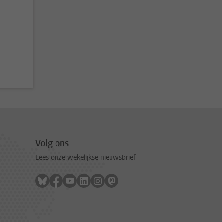
Volg ons
Lees onze wekelijkse nieuwsbrief
Volg ons op bluesky
Volg ons op facebook
Volg ons op youtube
Volg ons op linkedin
Volg ons op instagram
Volg ons op mastodon