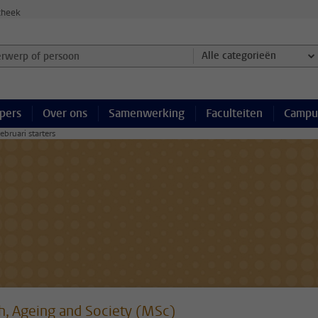
theek
werp of persoon en selecteer categorie
Alle categorieën
pers
Over ons
Samenwerking
Faculteiten
Campu
ebruari starters
h, Ageing and Society (MSc)