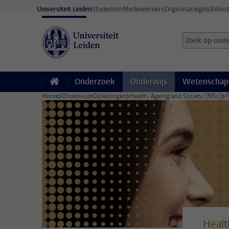
Ga direct naar de inhoud
Universiteit Leiden
Studenten
Medewerkers
Organisatiegids
Biblio
Zoek op onder
Zoekterm
Onderzoek
Onderwijs
Wetenschap
Home
Onderwijs
Opleidingen
Health, Ageing and Society (MSc)
F
Healt