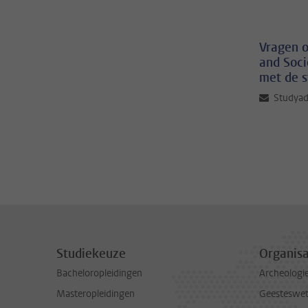
Vragen o
and Soci
met de s
Studya
Studiekeuze
Organisa
Bacheloropleidingen
Archeologi
Masteropleidingen
Geesteswe