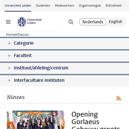
Ga naar hoofdinhoud
Universiteit Leiden
Studenten
Medewerkers
Organisatiegids
Bibliotheek
Menu
Home
Nieuws
Categorie
Faculteit
Instituut/afdeling/centrum
Interfacultaire instituten
Nieuws
Opening
Gorlaeus