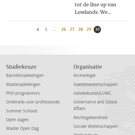
tot de line up van
Lowlands. We...
1
Naar eerste pagina, pagina
...
26
Naar pagina
27
Naar pagina
28
Naar pagina
29
Naar pagina
30
Huidige pagina, pa
Naar vorige pagina, pagina 29
Studiekeuze
Organisatie
Bacheloropleidingen
Archeologie
Masteropleidingen
Geesteswetenschappen
PhD-programma's
Geneeskunde/LUMC
Onderwijs voor professionals
Governance and Global
Affairs
Summer Schools
Rechtsgeleerdheid
Open dagen
Sociale Wetenschappen
Master Open Dag