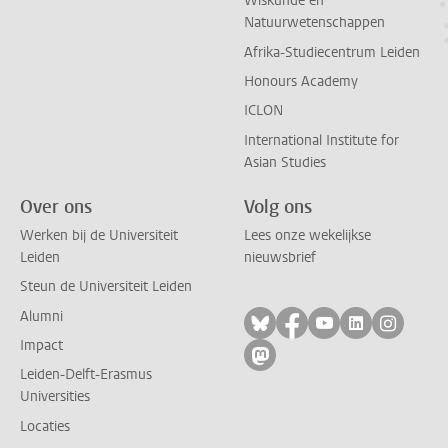
Wiskunde en
Natuurwetenschappen
Afrika-Studiecentrum Leiden
Honours Academy
ICLON
International Institute for
Asian Studies
Over ons
Volg ons
Werken bij de Universiteit
Lees onze wekelijkse
Leiden
nieuwsbrief
Steun de Universiteit Leiden
Alumni
Volg ons op bluesky
Volg ons op facebo
Volg ons op yo
Volg ons op
Volg on
Impact
Volg ons op mastodon
Leiden-Delft-Erasmus
Universities
Locaties