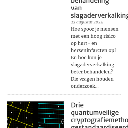
behandeling
van
slagaderverkalkin
22 augustus 2024
Hoe spoor je mensen
met een hoog risico
op hart- en
herseninfarcten op?
En hoe kun je
slagaderverkalking
beter behandelen?
Die vragen houden
onderzoek...
Drie
quantumveilige
cryptografiemeth
gestandaardiseer