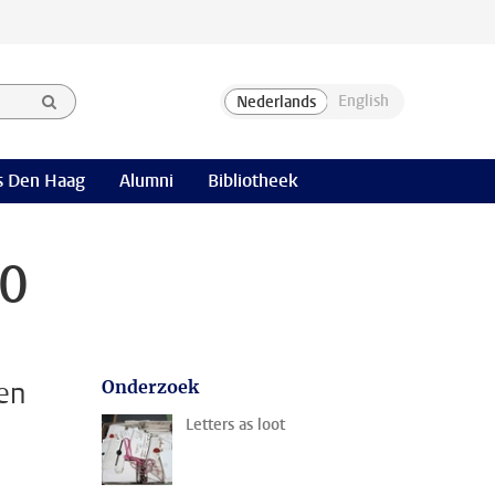
 Den Haag
Alumni
Bibliotheek
80
en
Onderzoek
Letters as loot