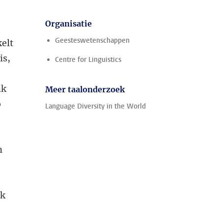
Organisatie
Geesteswetenschappen
kelt
is,
Centre for Linguistics
ik
Meer taalonderzoek
o
Language Diversity in the World
n
ek