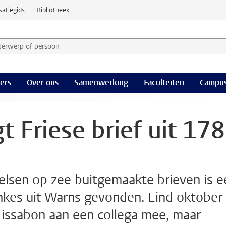
satiegids
Bibliotheek
derwerp of persoon en selecteer categorie
ers
Over ons
Samenwerking
Faculteiten
Campus
t Friese brief uit 17
elsen op zee buitgemaakte brieven is e
inkes uit Warns gevonden. Eind oktober
 Lissabon aan een collega mee, maar