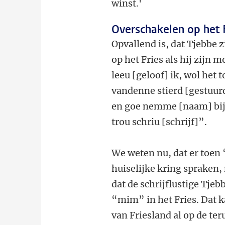
winst.'
Overschakelen op het 
Opvallend is, dat Tjebbe 
op het Fries als hij zijn m
leeu [geloof] ik, wol het to
vandenne stierd [gestuurd]
en goe nemme [naam] bij d
trou schriu [schrijf]”.
We weten nu, dat er toen
huiselijke kring spraken,
dat de schrijflustige Tjeb
“mim” in het Fries. Dat k
van Friesland al op de te