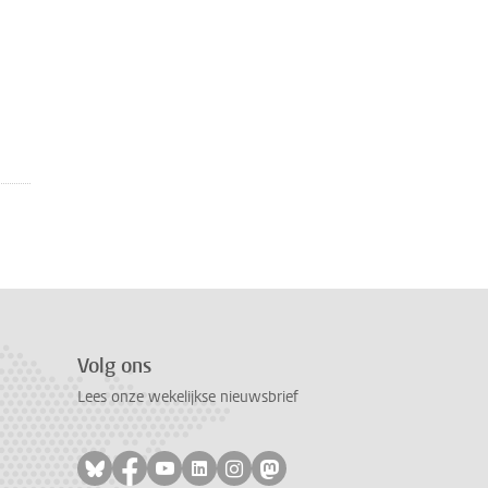
Volg ons
Lees onze wekelijkse nieuwsbrief
Volg ons op bluesky
Volg ons op facebook
Volg ons op youtube
Volg ons op linkedin
Volg ons op instagram
Volg ons op mastodon