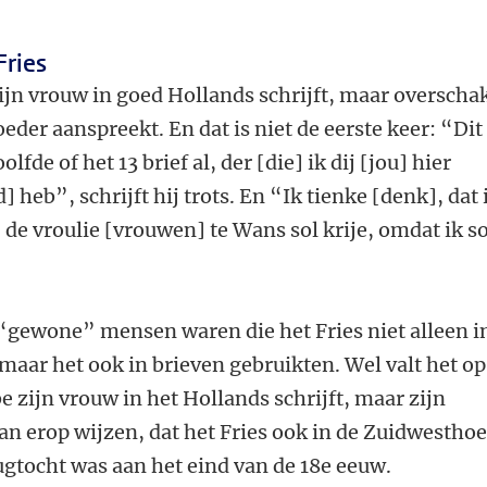
Fries
zijn vrouw in goed Hollands schrijft, maar overscha
oeder aanspreekt. En dat is niet de eerste keer: “Dit 
olfde of het 13 brief al, der [die] ik dij [jou] hier
 heb”, schrijft hij trots. En “Ik tienke [denk], dat 
e vroulie [vrouwen] te Wans sol krije, omdat ik s
 “gewone” mensen waren die het Fries niet alleen i
 maar het ook in brieven gebruikten. Wel valt het op
be zijn vrouw in het Hollands schrijft, maar zijn
an erop wijzen, dat het Fries ook in de Zuidwestho
rugtocht was aan het eind van de 18e eeuw.