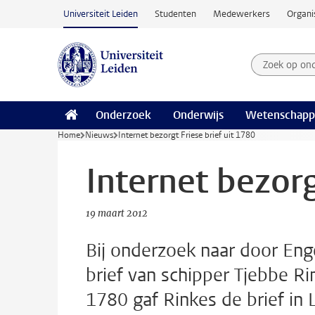
Ga naar hoofdinhoud
Universiteit Leiden
Studenten
Medewerkers
Organi
Zoek op on
Zoekterm
Onderzoek
Onderwijs
Wetenschapp
Home
Nieuws
Internet bezorgt Friese brief uit 1780
Internet bezorg
19 maart 2012
Bij onderzoek naar door Eng
brief van schipper Tjebbe R
1780 gaf Rinkes de brief in