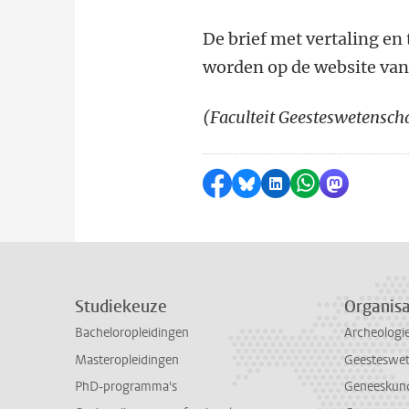
De brief met vertaling e
worden op de website van
(Faculteit Geesteswetensch
Delen op Facebook
Delen via Bluesky
Delen op LinkedI
Delen via Wh
Delen via
Studiekeuze
Organisa
Bacheloropleidingen
Archeologi
Masteropleidingen
Geesteswe
PhD-programma's
Geneeskun