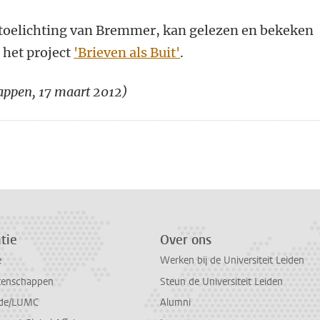
n toelichting van Bremmer, kan gelezen en bekeken
 het project
'Brieven als Buit'
.
appen, 17 maart 2012)
n
atsApp
 Mastodon
tie
Over ons
e
Werken bij de Universiteit Leiden
tenschappen
Steun de Universiteit Leiden
de/LUMC
Alumni