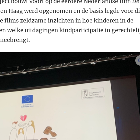
ject bouwt voort op de eerdere Nederlandse film
De
 Den Haag werd opgenomen en de basis legde voor di
de films zeldzame inzichten in hoe kinderen in de
n welke uitdagingen kindparticipatie in gerechteli
 meebrengt.