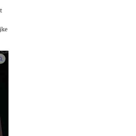
t
jke
vergroot afbeeldingen