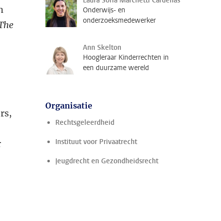
Laura Sofia Marchetti Cardenas
n
Onderwijs- en
onderzoeksmedewerker
The
Ann Skelton
Hoogleraar Kinderrechten in
een duurzame wereld
Organisatie
rs,
Rechtsgeleerdheid
Instituut voor Privaatrecht
r
Jeugdrecht en Gezondheidsrecht