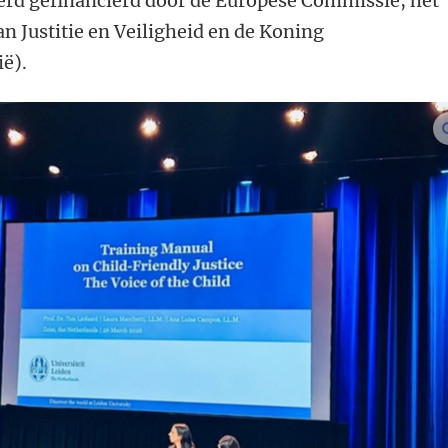
werd gefinancierd door de Europese Commissie, het
n Justitie en Veiligheid en de Koning
ië).