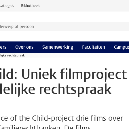
satiegids
Bibliotheek
derwerp of persoon en selecteer categorie
ers
Over ons
Samenwerking
Faculteiten
Campus
lijke rechtspraak
ild: Uniek filmproject
elijke rechtspraak
e of the Child-project drie films over
familierechtbanken. De films