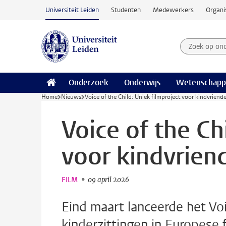
Ga naar hoofdinhoud
Universiteit Leiden
Studenten
Medewerkers
Organi
Zoek op on
Zoekterm
Onderzoek
Onderwijs
Wetenschapp
Home
Nieuws
Voice of the Child: Uniek filmproject voor kindvriende
Voice of the Ch
voor kindvriend
FILM
09 april 2026
Eind maart lanceerde het Voic
kinderzittingen in Europese 