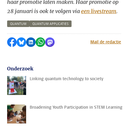
haar promotie laten maken. Haar promotie op
28 januari is ook te volgen via
een livestream
.
QUANTUM
QUANTUM APPLICATIES
Delen op Facebook
Delen via Bluesky
Delen op LinkedIn
Delen via WhatsApp
Delen via Mastodon
Mail de redactie
Onderzoek
Linking quantum technology to society
Broadening Youth Participation in STEM Learning