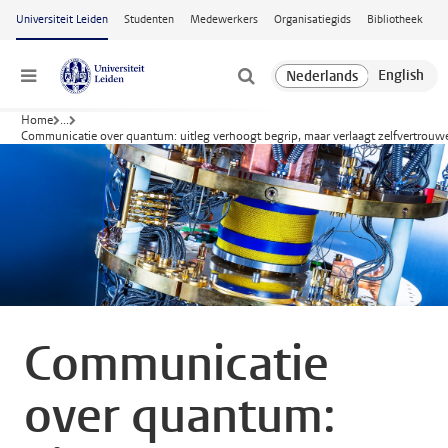
Ga naar hoofdinhoud
Universiteit Leiden
Studenten
Medewerkers
Organisatiegids
Bibliotheek
Menu
Home
...
Communicatie over quantum: uitleg verhoogt begrip, maar verlaagt zelfvertrouw
Communicatie
over quantum: