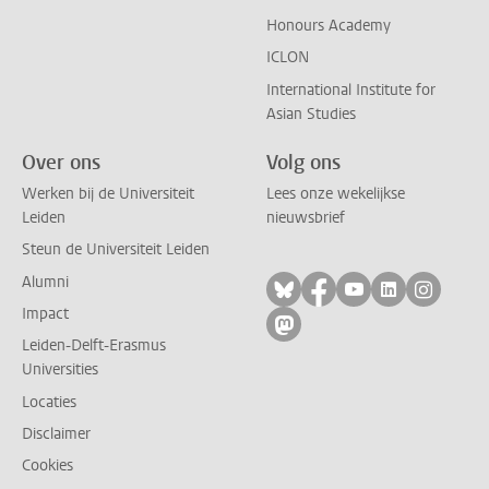
Honours Academy
ICLON
International Institute for
Asian Studies
Over ons
Volg ons
Werken bij de Universiteit
Lees onze wekelijkse
Leiden
nieuwsbrief
Steun de Universiteit Leiden
Alumni
Volg ons op bluesky
Volg ons op facebo
Volg ons op yo
Volg ons op
Volg on
Impact
Volg ons op mastodon
Leiden-Delft-Erasmus
Universities
Locaties
Disclaimer
Cookies