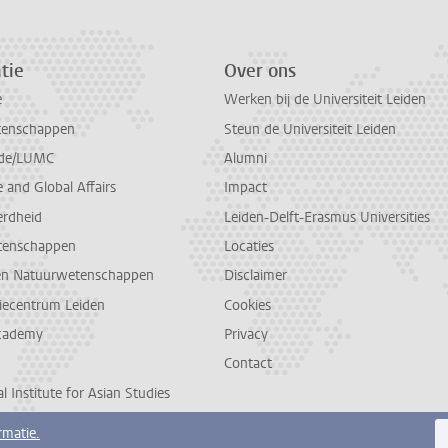
tie
Over ons
e
Werken bij de Universiteit Leiden
tenschappen
Steun de Universiteit Leiden
de/LUMC
Alumni
and Global Affairs
Impact
erdheid
Leiden-Delft-Erasmus Universities
tenschappen
Locaties
en Natuurwetenschappen
Disclaimer
diecentrum Leiden
Cookies
cademy
Privacy
Contact
l Institute for Asian Studies
rmatie.