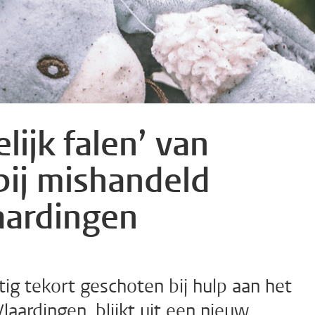
ijk falen’ van
bij mishandeld
aardingen
tig tekort geschoten bij hulp aan het
laardingen, blijkt uit een nieuw