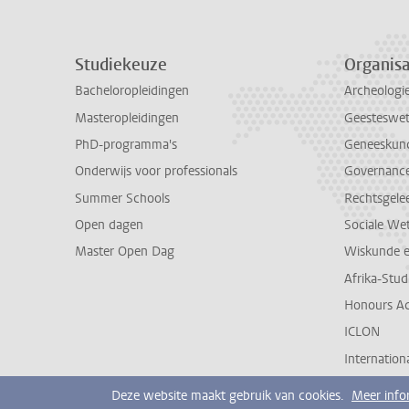
Studiekeuze
Organisa
Bacheloropleidingen
Archeologi
Masteropleidingen
Geesteswe
PhD-programma's
Geneeskun
Onderwijs voor professionals
Governance 
Summer Schools
Rechtsgele
Open dagen
Sociale We
Master Open Dag
Wiskunde 
Afrika-Stu
Honours A
ICLON
Internationa
Deze website maakt gebruik van cookies.
Meer info