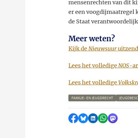
mensenrechten van dit kin
er een voogdijmaatregel 
de Staat verantwoordelijk
Meer weten?
Kijk de
Nieuwsuur
uitzend
Lees het volledige
NOS
-ar
Lees het volledige
Volkskr
FAMILIE- EN JEUGDRECHT
JEUGDBES
Delen op Facebook
Delen via Bluesky
Delen op LinkedI
Delen via Wh
Delen via