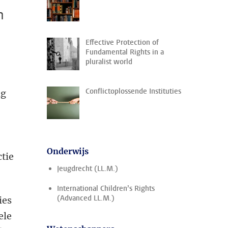
n
Effective Protection of
Fundamental Rights in a
pluralist world
Conflictoplossende Instituties
ig
Onderwijs
ctie
Jeugdrecht (LL.M.)
International Children’s Rights
(Advanced LL.M.)
ies
ele