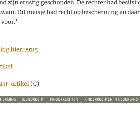
d zijn ernstig geschonden. De rechter had beslist 
kwam. Dit meisje had recht op bescherming en daar
 voor.’
ing hier terug
tikel
ant
-artikel
(€)
CHERMING
JEUGDRECHT
KINDERRECHTEN
KINDERRECHTEN IN NEDERLAND
n
atsApp
 Mastodon