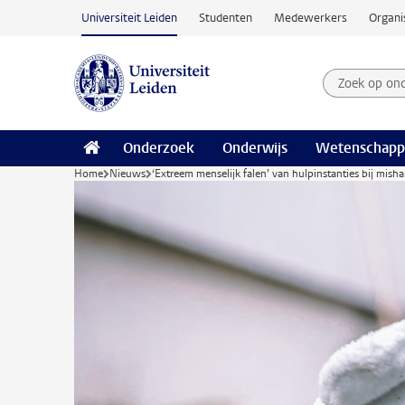
Ga naar hoofdinhoud
Universiteit Leiden
Studenten
Medewerkers
Organi
Zoek op on
Zoekterm
Onderzoek
Onderwijs
Wetenschapp
Home
Nieuws
‘Extreem menselijk falen’ van hulpinstanties bij mis