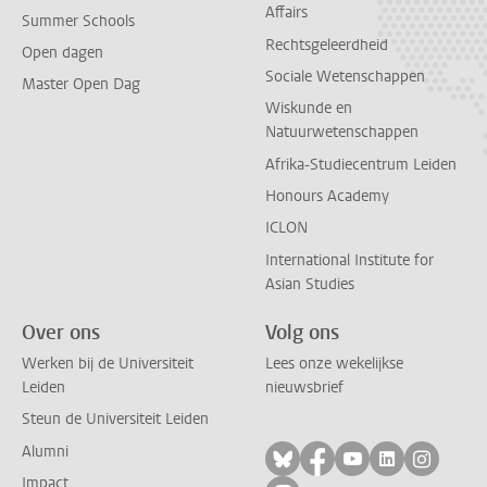
Affairs
Summer Schools
Rechtsgeleerdheid
Open dagen
Sociale Wetenschappen
Master Open Dag
Wiskunde en
Natuurwetenschappen
Afrika-Studiecentrum Leiden
Honours Academy
ICLON
International Institute for
Asian Studies
Over ons
Volg ons
Werken bij de Universiteit
Lees onze wekelijkse
Leiden
nieuwsbrief
Steun de Universiteit Leiden
Alumni
Volg ons op bluesky
Volg ons op facebo
Volg ons op yo
Volg ons op
Volg on
Impact