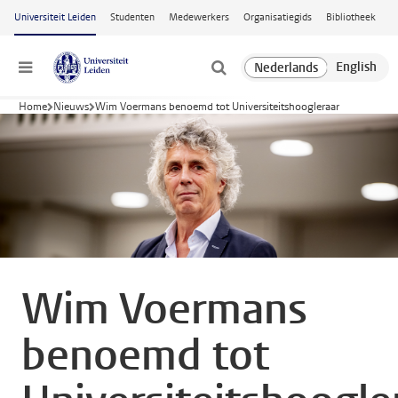
Ga naar hoofdinhoud
Universiteit Leiden
Studenten
Medewerkers
Organisatiegids
Bibliotheek
Menu
Home
Nieuws
Wim Voermans benoemd tot Universiteitshoogleraar
Wim Voermans
benoemd tot