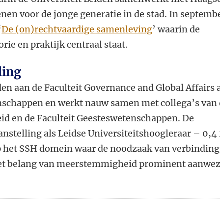
enen voor de jonge generatie in de stad. In septemb
‘
De (on)rechtvaardige samenleving
’ waarin de
ie en praktijk centraal staat.
ling
n aan de Faculteit Governance and Global Affairs 
enschappen en werkt nauw samen met collega’s van
eid en de Faculteit Geesteswetenschappen. De
anstelling als Leidse Universiteitshoogleraar – 0,4 
 op het SSH domein waar de noodzaak van verbinding
et belang van meerstemmigheid prominent aanwez
n
atsApp
 Mastodon