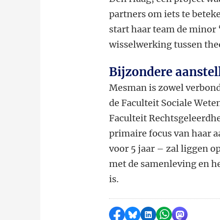
partners om iets te betek
start haar team de minor 
wisselwerking tussen theor
Bijzondere aanstel
Mesman is zowel verbonde
de Faculteit Sociale Wet
Faculteit Rechtsgeleerdh
primaire focus van haar a
voor 5 jaar – zal liggen
met de samenleving en h
is.
Delen op Facebook
Delen via Bluesky
Delen op LinkedI
Delen via Wh
Delen via