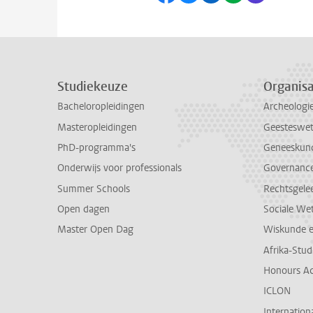
Studiekeuze
Organisa
Bacheloropleidingen
Archeologi
Masteropleidingen
Geesteswe
PhD-programma's
Geneeskun
Onderwijs voor professionals
Governance 
Summer Schools
Rechtsgele
Open dagen
Sociale We
Master Open Dag
Wiskunde 
Afrika-Stu
Honours A
ICLON
Internationa