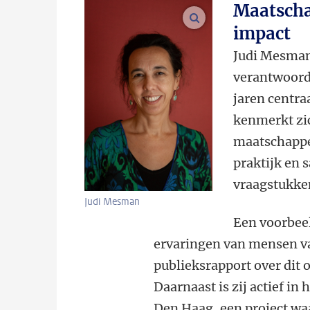
Maatscha
vergroot afbeeldinge
impact
Judi Mesman 
verantwoord
jaren centra
kenmerkt zi
maatschappel
praktijk en 
vraagstukken
Judi Mesman
Een voorbee
ervaringen van mensen van
publieksrapport over dit
Daarnaast is zij actief 
Den Haag, een project wa