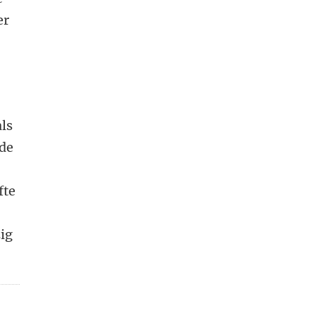
er
als
 de
fte
ig