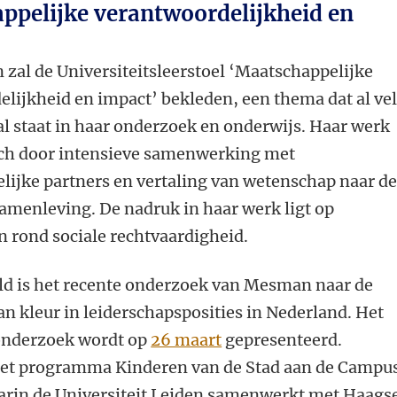
ppelijke verantwoordelijkheid en
n
zal de Universiteitsleerstoel ‘Maatschappelijke
elijkheid en impact’
bekleden, een thema dat al ve
al staat in haar onderzoek en onderwijs. Haar werk
ch door intensieve samenwerking met
ijke partners en vertaling van wetenschap naar de
samenleving. De nadruk in haar werk ligt op
 rond sociale rechtvaardigheid.
ld is het recente onderzoek van Mesman naar de
 kleur in leiderschapsposities in Nederland. Het
 onderzoek wordt op
26 maart
gepresenteerd.
in het programma Kinderen van de Stad aan de Campu
arin de Universiteit Leiden samenwerkt met Haags