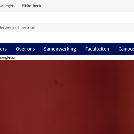
satiegids
Bibliotheek
derwerp of persoon en selecteer categorie
ers
Over ons
Samenwerking
Faculteiten
Campus
hoogleraar