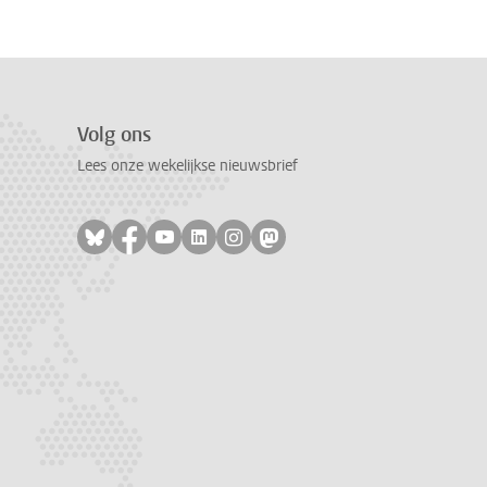
Volg ons
Lees onze wekelijkse nieuwsbrief
Volg ons op bluesky
Volg ons op facebook
Volg ons op youtube
Volg ons op linkedin
Volg ons op instagram
Volg ons op mastodon