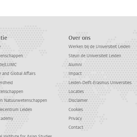
tie
Over ons
e
Werken bij de Universiteit Leiden
tenschappen
Steun de Universiteit Leiden
de/LUMC
Alumni
and Global Affairs
Impact
erdheid
Leiden-Delft-Erasmus Universities
tenschappen
Locaties
en Natuurwetenschappen
Disclaimer
diecentrum Leiden
Cookies
cademy
Privacy
Contact
l Institute for Asian Studies