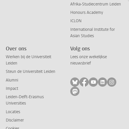
Afrika-Studiecentrum Leiden
Honours Academy
ICLON
International Institute for
Asian Studies
Over ons
Volg ons
Werken bij de Universiteit
Lees onze wekelijkse
Leiden
nieuwsbrief
Steun de Universiteit Leiden
Alumni
Volg ons op bluesky
Volg ons op facebo
Volg ons op yo
Volg ons op
Volg on
Impact
Volg ons op mastodon
Leiden-Delft-Erasmus
Universities
Locaties
Disclaimer
Cookies