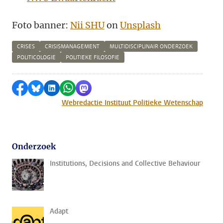
Foto banner:
Nii SHU
on
Unsplash
CRISES
CRISISMANAGEMENT
MULTIDISCIPLINAIR ONDERZOEK
POLITICOLOGIE
POLITIEKE FILOSOFIE
Delen op Facebook
Delen via Bluesky
Delen op LinkedIn
Delen via WhatsApp
Delen via Mastodon
Webredactie Instituut Politieke Wetenschap
Onderzoek
Institutions, Decisions and Collective Behaviour
Adapt