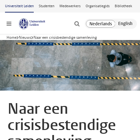
Ga naar hoofdinhoud
Universiteit Leiden
Studenten
Medewerkers
Organisatiegids
Bibliotheek
Menu
Home
Nieuws
Naar een crisisbestendige samenleving
Naar een
crisisbestendige