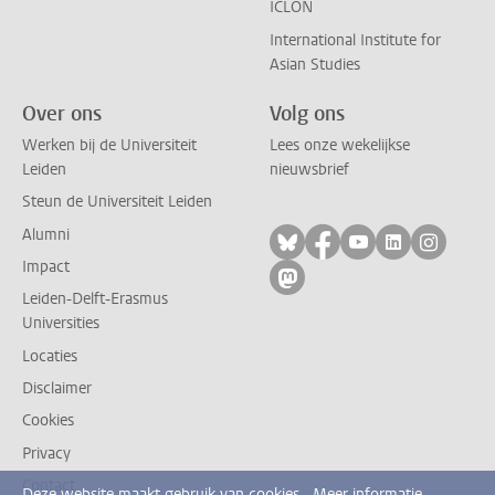
ICLON
International Institute for
Asian Studies
Over ons
Volg ons
Werken bij de Universiteit
Lees onze wekelijkse
Leiden
nieuwsbrief
Steun de Universiteit Leiden
Alumni
Volg ons op bluesky
Volg ons op facebo
Volg ons op yo
Volg ons op
Volg on
Impact
Volg ons op mastodon
Leiden-Delft-Erasmus
Universities
Locaties
Disclaimer
Cookies
Privacy
Contact
Deze website maakt gebruik van cookies.
Meer informatie.