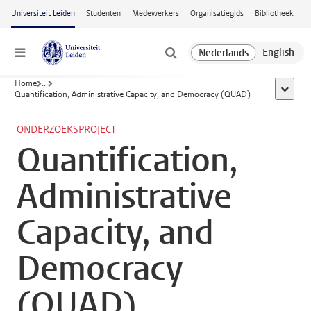
Ga naar hoofdinhoud
Universiteit Leiden
Studenten
Medewerkers
Organisatiegids
Bibliotheek
Menu
Home
...
toon all
Quantification, Administrative Capacity, and Democracy (QUAD)
ONDERZOEKSPROJECT
Quantification,
Administrative
Capacity, and
Democracy
(QUAD)