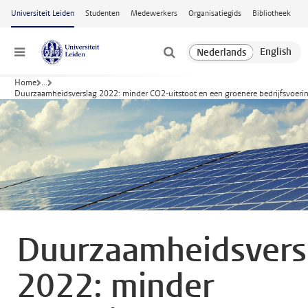
Ga naar hoofdinhoud
Universiteit Leiden
Studenten
Medewerkers
Organisatiegids
Bibliotheek
Menu
Home
...
Duurzaamheidsverslag 2022: minder CO2-uitstoot en een groenere bedrijfsvoeri
Duurzaamheidsvers
2022: minder