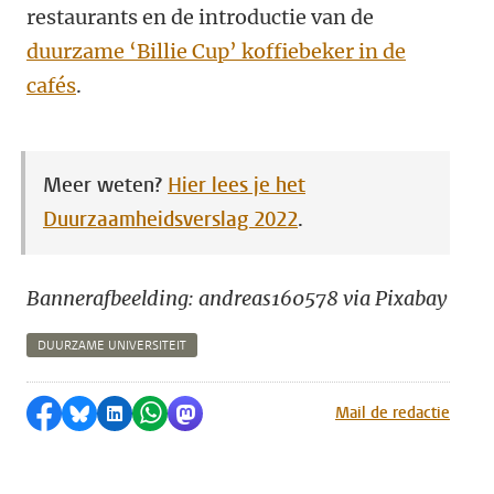
restaurants en de introductie van de
duurzame ‘Billie Cup’ koffiebeker in de
cafés
.
Meer weten?
Hier lees je het
Duurzaamheidsverslag 2022
.
Bannerafbeelding: andreas160578 via Pixabay
DUURZAME UNIVERSITEIT
Delen op Facebook
Delen via Bluesky
Delen op LinkedIn
Delen via WhatsApp
Delen via Mastodon
Mail de redactie