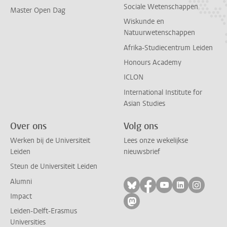
Sociale Wetenschappen
Master Open Dag
Wiskunde en
Natuurwetenschappen
Afrika-Studiecentrum Leiden
Honours Academy
ICLON
International Institute for
Asian Studies
Over ons
Volg ons
Werken bij de Universiteit
Lees onze wekelijkse
Leiden
nieuwsbrief
Steun de Universiteit Leiden
Alumni
Volg ons op bluesky
Volg ons op facebo
Volg ons op yo
Volg ons op
Volg on
Impact
Volg ons op mastodon
Leiden-Delft-Erasmus
Universities