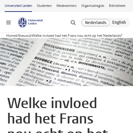
Ga naar hoofdinhoud
Universiteit Leiden
Studenten
Medewerkers
Organisatiegids
Bibliotheek
Menu
Home
Nieuws
Welke invloed had het Frans nou echt op het Nederlands?
Welke invloed
had het Frans