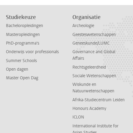
Studiekeuze
Organisatie
Bacheloropleidingen
Archeologie
Masteropleidingen
Geesteswetenschappen
PhD-programma's
Geneeskunde/LUMC
Onderwijs voor professionals
Governance and Global
Affairs
Summer Schools
Rechtsgeleerdheid
Open dagen
Sociale Wetenschappen
Master Open Dag
Wiskunde en
Natuurwetenschappen
Afrika-Studiecentrum Leiden
Honours Academy
ICLON
International Institute for
Asian Studies