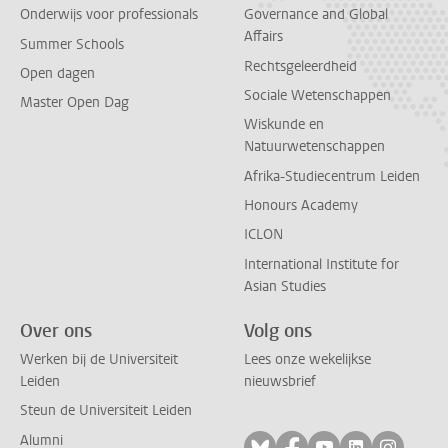
Onderwijs voor professionals
Governance and Global
Affairs
Summer Schools
Rechtsgeleerdheid
Open dagen
Sociale Wetenschappen
Master Open Dag
Wiskunde en
Natuurwetenschappen
Afrika-Studiecentrum Leiden
Honours Academy
ICLON
International Institute for
Asian Studies
Over ons
Volg ons
Werken bij de Universiteit
Lees onze wekelijkse
Leiden
nieuwsbrief
Steun de Universiteit Leiden
Alumni
Volg ons op bluesky
Volg ons op facebo
Volg ons op yo
Volg ons op
Volg on