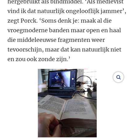
hergebruikt als bindmiddel. ‘Als mediëvist
vind ik dat natuurlijk ongelooflijk jammer’,
zegt Porck. ‘Soms denk je: maak al die
vroegmoderne banden maar open en haal
die middeleeuwse fragmenten weer
tevoorschijn, maar dat kan natuurlijk niet
en zou ook zonde zijn.’
vergroo