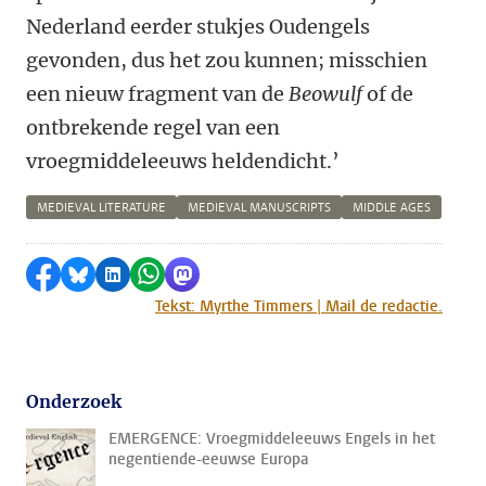
Nederland eerder stukjes Oudengels
gevonden, dus het zou kunnen; misschien
een nieuw fragment van de
Beowulf
of de
ontbrekende regel van een
vroegmiddeleeuws heldendicht.’
MEDIEVAL LITERATURE
MEDIEVAL MANUSCRIPTS
MIDDLE AGES
Delen op Facebook
Delen via Bluesky
Delen op LinkedIn
Delen via WhatsApp
Delen via Mastodon
Tekst: Myrthe Timmers | Mail de redactie.
Onderzoek
EMERGENCE: Vroegmiddeleeuws Engels in het
negentiende-eeuwse Europa