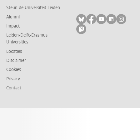
Steun de Universiteit Leiden
Alumni
Volg ons op bluesky
Volg ons op facebo
Volg ons op yo
Volg ons op
Volg on
Impact
Volg ons op mastodon
Leiden-Delft-Erasmus
Universities
Locaties
Disclaimer
Cookies
Privacy
Contact