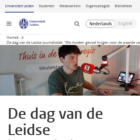
Ga naar hoofdinhoud
Universiteit Leiden
Studenten
Medewerkers
Organisatiegids
Bibliotheek
Menu
Home
...
De dag van de Leidse journalistiek: ‘We moeten gevoel krijgen voor de waarde v
De dag van de
Leidse