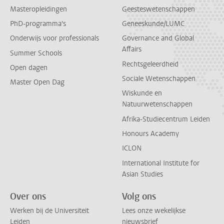
Masteropleidingen
Geesteswetenschappen
PhD-programma's
Geneeskunde/LUMC
Onderwijs voor professionals
Governance and Global
Affairs
Summer Schools
Rechtsgeleerdheid
Open dagen
Sociale Wetenschappen
Master Open Dag
Wiskunde en
Natuurwetenschappen
Afrika-Studiecentrum Leiden
Honours Academy
ICLON
International Institute for
Asian Studies
Over ons
Volg ons
Werken bij de Universiteit
Lees onze wekelijkse
Leiden
nieuwsbrief