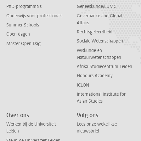
PhD-programma's
Geneeskunde/LUMC
Onderwijs voor professionals
Governance and Global
Affairs
Summer Schools
Rechtsgeleerdheid
Open dagen
Sociale Wetenschappen
Master Open Dag
Wiskunde en
Natuurwetenschappen
Afrika-Studiecentrum Leiden
Honours Academy
ICLON
International Institute for
Asian Studies
Over ons
Volg ons
Werken bij de Universiteit
Lees onze wekelijkse
Leiden
nieuwsbrief
Steun de Universiteit Leiden