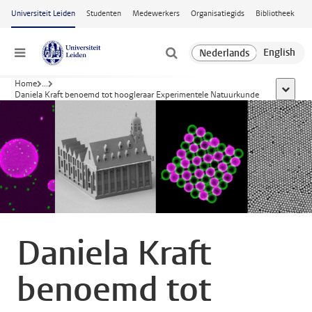
Ga naar hoofdinhoud
Universiteit Leiden
Studenten
Medewerkers
Organisatiegids
Bibliotheek
Menu
Home
...
toon all
Daniela Kraft benoemd tot hoogleraar Experimentele Natuurkunde
Daniela Kraft
benoemd tot