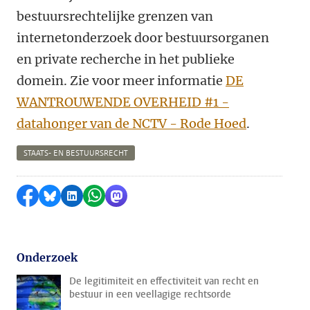
bestuursrechtelijke grenzen van
internetonderzoek door bestuursorganen
en private recherche in het publieke
domein. Zie voor meer informatie
DE
WANTROUWENDE OVERHEID #1 -
datahonger van de NCTV - Rode Hoed
.
STAATS- EN BESTUURSRECHT
Delen op Facebook
Delen via Bluesky
Delen op LinkedIn
Delen via WhatsApp
Delen via Mastodon
Onderzoek
De legitimiteit en effectiviteit van recht en
bestuur in een veellagige rechtsorde