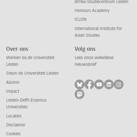
Afrika-Studiecentrum Leiden
Honours Academy
ICLON
International Institute for
Asian Studies
Over ons
Volg ons
Werken bij de Universiteit
Lees onze wekelijkse
Leiden
nieuwsbrief
Steun de Universiteit Leiden
Alumni
Volg ons op bluesky
Volg ons op facebo
Volg ons op yo
Volg ons op
Volg on
Impact
Volg ons op mastodon
Leiden-Delft-Erasmus
Universities
Locaties
Disclaimer
Cookies