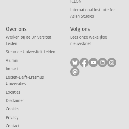
ICLON
International Institute for
Asian Studies
Over ons
Volg ons
Werken bij de Universiteit
Lees onze wekelijkse
Leiden
nieuwsbrief
Steun de Universiteit Leiden
Alumni
Volg ons op bluesky
Volg ons op facebo
Volg ons op yo
Volg ons op
Volg on
Impact
Volg ons op mastodon
Leiden-Delft-Erasmus
Universities
Locaties
Disclaimer
Cookies
Privacy
Contact