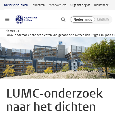
Ga naar hoofdinhoud
Universiteit Leiden
Studenten
Medewerkers
Organisatiegids
Bibliotheek
Menu
Home
...
LUMC-onderzoek naar het dichten van gezondheidsverschillen krijgt 1 miljoen e
LUMC-onderzoek
naar het dichten