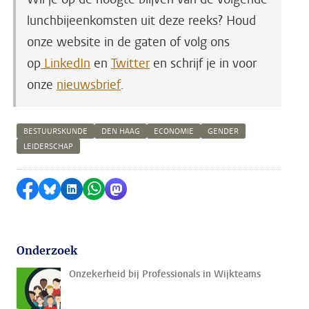
lunchbijeenkomsten uit deze reeks? Houd
onze website in de gaten of volg ons
op
LinkedIn
en
Twitter
en schrijf je in voor
onze
nieuwsbrief
.
BESTUURSKUNDE
DEN HAAG
ECONOMIE
GENDER
LEIDERSCHAP
Delen op Facebook
Delen via Bluesky
Delen op LinkedIn
Delen via WhatsApp
Delen via Mastodon
Onderzoek
Onzekerheid bij Professionals in Wijkteams