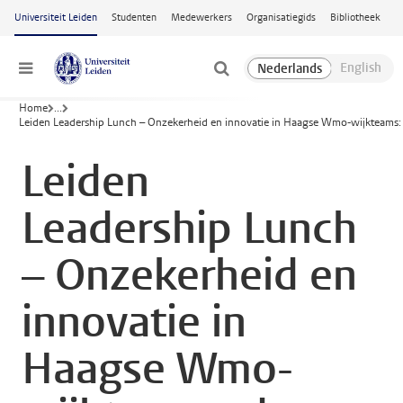
Ga naar hoofdinhoud
Universiteit Leiden
Studenten
Medewerkers
Organisatiegids
Bibliotheek
Menu
Home
...
Leiden Leadership Lunch – Onzekerheid en innovatie in Haagse Wmo-wijkteams: d
Leiden
Leadership Lunch
– Onzekerheid en
innovatie in
Haagse Wmo-