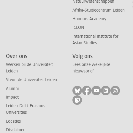
Natuurwetenschappen
Afrika-Studiecentrum Leiden
Honours Academy
ICLON
International Institute for
Asian Studies
Over ons
Volg ons
Werken bij de Universiteit
Lees onze wekelijkse
Leiden
nieuwsbrief
Steun de Universiteit Leiden
Alumni
Volg ons op bluesky
Volg ons op facebo
Volg ons op yo
Volg ons op
Volg on
Impact
Volg ons op mastodon
Leiden-Delft-Erasmus
Universities
Locaties
Disclaimer