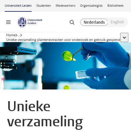
Ga naar hoofdinhoud
Universiteit Leiden
Studenten
Medewerkers
Organisatiegids
Bibliotheek
Menu
Home
...
toon 
Unieke verzameling plantenextracten voor onderzoek en gebruik geopend
Unieke
verzameling