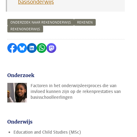
basisonderwijs
ONDERZOEK NAAR REKENONDERWIJS
REKENEN
REKENONDERWIJS
Delen op Facebook
Delen via Bluesky
Delen op LinkedIn
Delen via WhatsApp
Delen via Mastodon
Onderzoek
Factoren in het onderwijsleerproces die van
invloed kunnen zijn op de rekenprestaties van
basisschoolleerlingen
Onderwijs
Education and Child Studies (MSc)