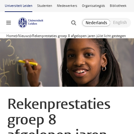
Ga naar hoofdinhoud
Universiteit Leiden
Studenten
Medewerkers
Organisatiegids
Bibliotheek
Menu
Home
Nieuws
Rekenprestaties groep 8 afgelopen jaren júíst licht gestegen
Rekenprestaties
groep 8