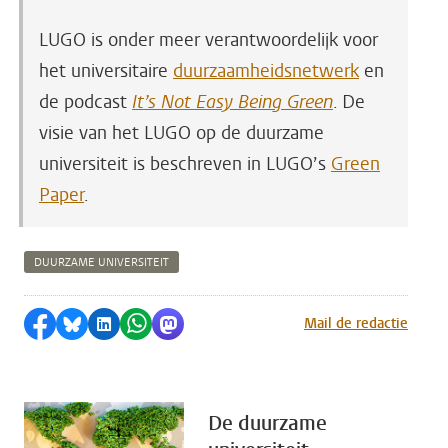
LUGO is onder meer verantwoordelijk voor
het universitaire
duurzaamheidsnetwerk
en
de podcast
It’s Not Easy Being Green
. De
visie van het LUGO op de duurzame
universiteit is beschreven in LUGO’s
Green
Paper
.
DUURZAME UNIVERSITEIT
Delen op Facebook
Delen via Bluesky
Delen op LinkedIn
Delen via WhatsApp
Delen via Mastodon
Mail de redactie
De duurzame