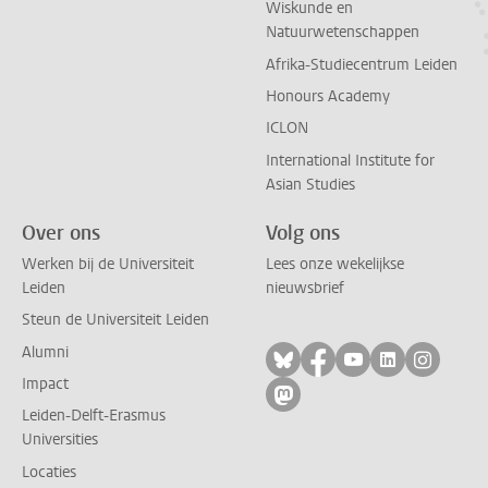
Wiskunde en
Natuurwetenschappen
Afrika-Studiecentrum Leiden
Honours Academy
ICLON
International Institute for
Asian Studies
Over ons
Volg ons
Werken bij de Universiteit
Lees onze wekelijkse
Leiden
nieuwsbrief
Steun de Universiteit Leiden
Alumni
Volg ons op bluesky
Volg ons op facebo
Volg ons op yo
Volg ons op
Volg on
Impact
Volg ons op mastodon
Leiden-Delft-Erasmus
Universities
Locaties