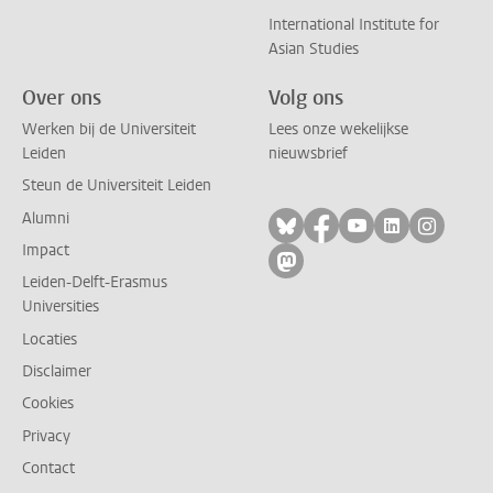
International Institute for
Asian Studies
Over ons
Volg ons
Werken bij de Universiteit
Lees onze wekelijkse
Leiden
nieuwsbrief
Steun de Universiteit Leiden
Alumni
Volg ons op bluesky
Volg ons op facebo
Volg ons op yo
Volg ons op
Volg on
Impact
Volg ons op mastodon
Leiden-Delft-Erasmus
Universities
Locaties
Disclaimer
Cookies
Privacy
Contact